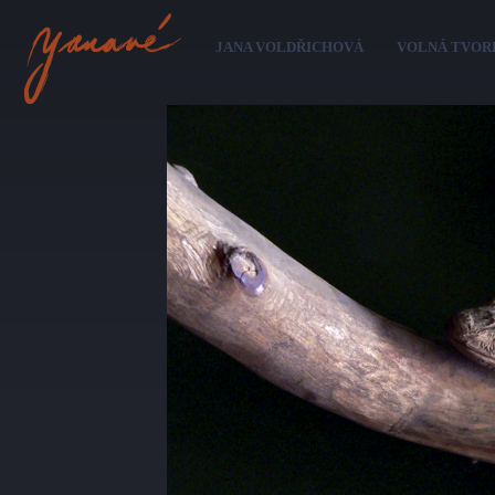
Pře
hl
JANA VOLDŘICHOVÁ
VOLNÁ TVOR
ob