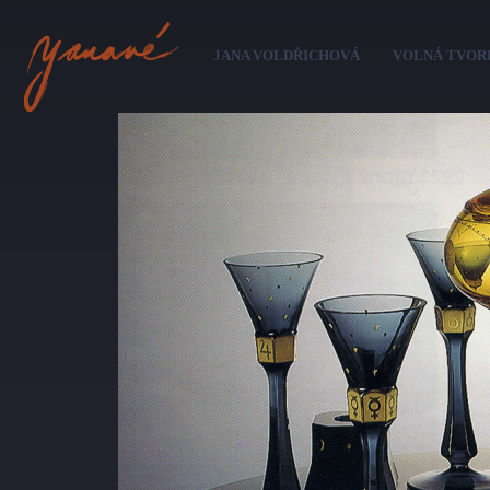
Pře
hl
JANA VOLDŘICHOVÁ
VOLNÁ TVOR
ob