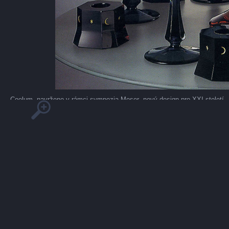
Coelum, navrženo v rámci sympozia Moser- nový design pro XXI.století